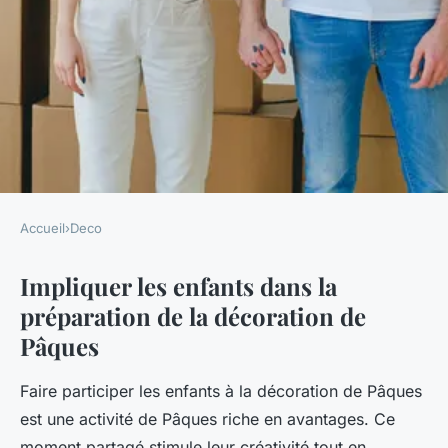
Accueil
›
Deco
DECO
Impliquer les enfants dans la
Impliquer vos enfants dans la
préparation de la décoration de
création enchantée de la
Pâques
décoration de Pâques :
conseils et astuces pour une
Faire participer les enfants à la décoration de Pâques
fête inoubliable !
est une activité de Pâques riche en avantages. Ce
moment partagé stimule leur créativité tout en