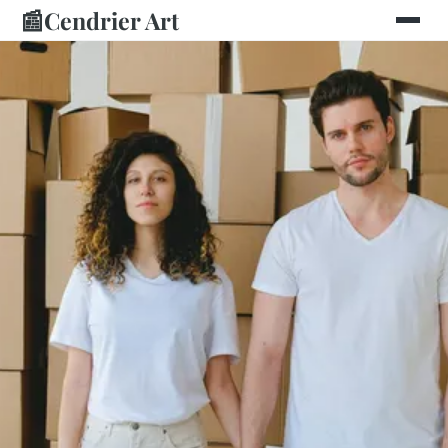
📰
Cendrier Art