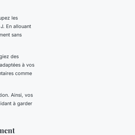
upez les
 J. En allouant
ement sans
égiez des
 adaptées à vos
entaires comme
ion. Ainsi, vos
idant à garder
ement