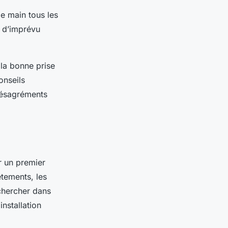
de main tous les
s d’imprévu
la bonne prise
onseils
 désagréments
 un premier
êtements, les
 chercher dans
installation