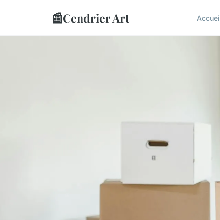
📰
Cendrier Art
Accuei