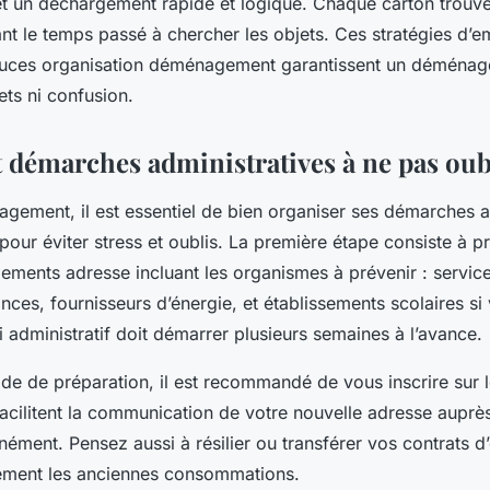
t un déchargement rapide et logique. Chaque carton trouve
sant le temps passé à chercher les objets. Ces stratégies d’
stuces organisation déménagement garantissent un déménag
ets ni confusion.
t démarches administratives à ne pas oub
gement, il est essentiel de bien organiser ses démarches a
ur éviter stress et oublis. La première étape consiste à p
gements adresse incluant les organismes à prévenir : servic
ces, fournisseurs d’énergie, et établissements scolaires s
i administratif doit démarrer plusieurs semaines à l’avance.
de de préparation, il est recommandé de vous inscrire sur l
 facilitent la communication de votre nouvelle adresse aup
nément. Pensez aussi à résilier ou transférer vos contrats d
lement les anciennes consommations.