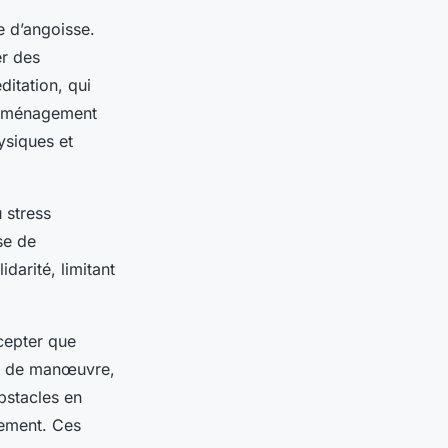
 d’angoisse.
er des
itation, qui
 déménagement
ysiques et
 stress
se de
idarité, limitant
cepter que
es de manœuvre,
obstacles en
gement. Ces