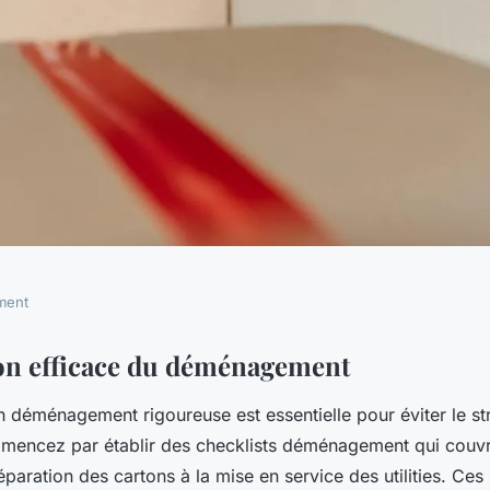
ment
 un Déménagement
ion efficace du déménagement
n déménagement rigoureuse est essentielle pour éviter le st
 Astuces et Conseils
mencez par établir des checklists déménagement qui couvre
paration des cartons à la mise en service des utilities. Ces li