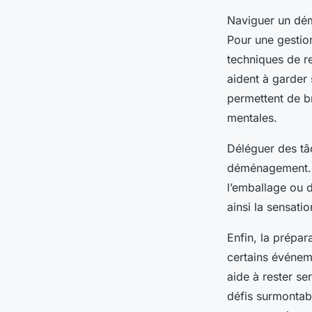
Naviguer un dém
Pour une gestion
techniques de r
aident à garder
permettent de br
mentales.
Déléguer des tâc
déménagement. I
l’emballage ou de
ainsi la sensati
Enfin, la prépa
certains événem
aide à rester se
défis surmontab