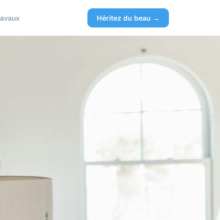
ravaux
Héritez du beau →