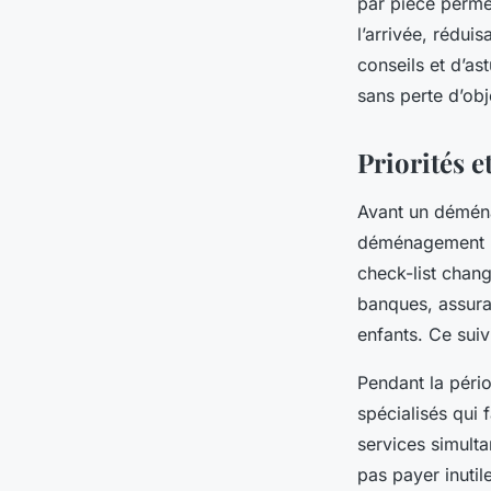
par pièce perme
l’arrivée, rédui
conseils et d’a
sans perte d’obj
Priorités e
Avant un déména
déménagement po
check-list chan
banques, assuran
enfants. Ce suiv
Pendant la pério
spécialisés qui
services simulta
pas payer inuti