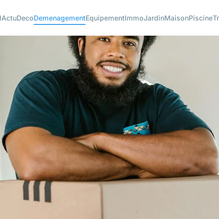
l
Actu
Deco
Demenagement
Equipement
Immo
Jardin
Maison
Piscine
T