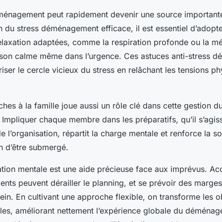
énagement peut rapidement devenir une source importante
 du stress déménagement efficace, il est essentiel d’adopt
elaxation adaptées, comme la respiration profonde ou la méd
 son calme même dans l’urgence. Ces astuces anti-stress
iser le cercle vicieux du stress en relâchant les tensions ph
hes à la famille joue aussi un rôle clé dans cette gestion du
mpliquer chaque membre dans les préparatifs, qu’il s’agis
 l’organisation, répartit la charge mentale et renforce la sol
on d’être submergé.
ration mentale est une aide précieuse face aux imprévus. Ac
ents peuvent dérailler le planning, et se prévoir des marg
rein. En cultivant une approche flexible, on transforme les 
les, améliorant nettement l’expérience globale du déména