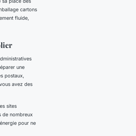
 sa place dès
emballage cartons
ement fluide,
lier
dministratives
réparer une
es postaux,
i vous avez des
es sites
rès de nombreux
’énergie pour ne