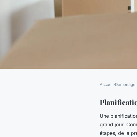
Accueil
›
Demenage
DEMENAGEMENT
Guide Ultime pour
Planificat
Une planificatio
Zen et Sans Stress :
grand jour. Com
étapes, de la pré