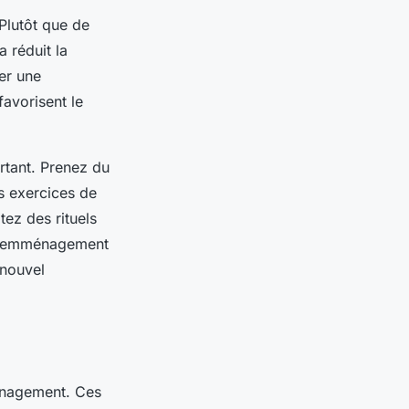
Plutôt que de
a réduit la
er une
avorisent le
rtant. Prenez du
s exercices de
ez des rituels
 d’emménagement
 nouvel
énagement. Ces