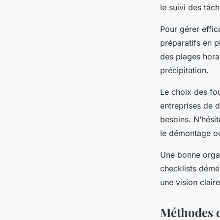
Margot
•
23 juillet 2025
•
5 min de lecture
le suivi des tâch
Pour gérer effi
préparatifs en p
des plages hora
précipitation.
Le choix des fo
entreprises de 
besoins. N’hési
le démontage ou
Une bonne organ
checklists démé
une vision clair
Méthodes d