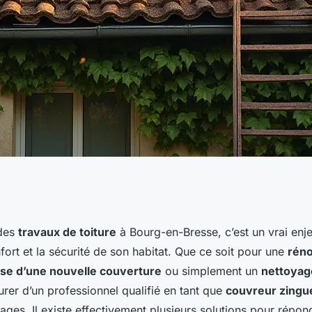
-bresse : conseils
 des
travaux de toiture
à Bourg-en-Bresse, c’est un vrai enj
fort et la sécurité de son habitat. Que ce soit pour une
réno
 réussir vos travaux
se d’une nouvelle couverture
ou simplement un
nettoyage
urer d’un professionnel qualifié en tant que
couvreur zingu
ges. Il existe effectivement plusieurs solutions pour répon