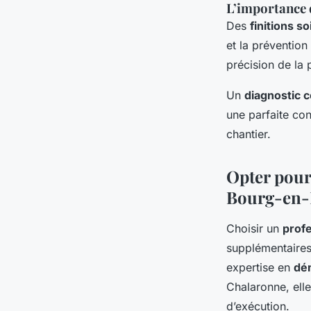
L’importance d
Des
finitions s
et la préventio
précision de la p
Un
diagnostic 
une parfaite con
chantier.
Opter pour
Bourg-en-
Choisir un
prof
supplémentaires
expertise en
dé
Chalaronne, elle
d’exécution.