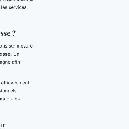
 les services
sse ?
ions sur mesure
esse
. Un
pagne afin
r efficacement
sionnels
ons
ou les
ur