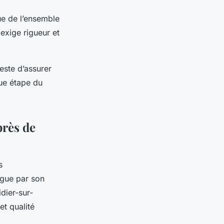
ue de l’ensemble
exige rigueur et
reste d’assurer
e étape du
près de
s
ngue par son
idier-sur-
et qualité