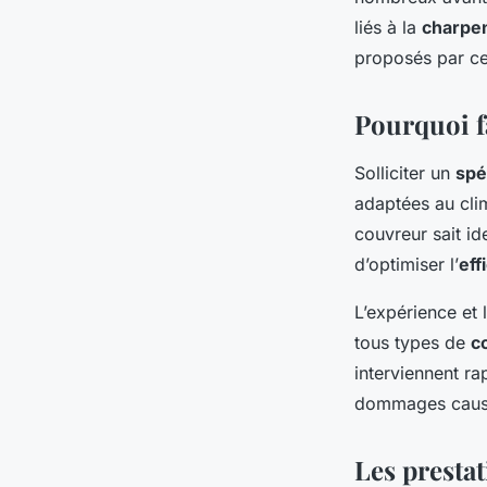
de toiture
liés à la
charpe
proposés par ces
Auberte
•
10/12/2025 12:15
•
10 min de lecture
Pourquoi f
Solliciter un
spé
adaptées au clim
couvreur sait id
d’optimiser l’
eff
L’expérience et 
tous types de
c
interviennent r
dommages causés 
Les presta