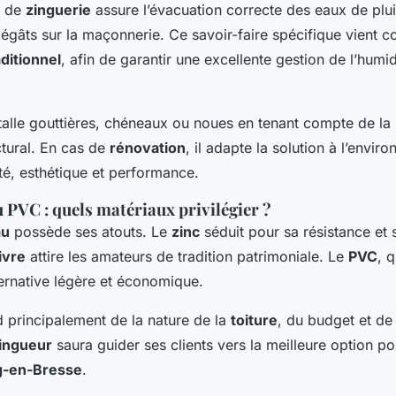
e de
zinguerie
assure l’évacuation correcte des eaux de plui
égâts sur la maçonnerie. Ce savoir-faire spécifique vient c
ditionnel
, afin de garantir une excellente gestion de l’humi
talle gouttières, chéneaux ou noues en tenant compte de la p
ctural. En cas de
rénovation
, il adapte la solution à l’envi
té, esthétique et performance.
u PVC : quels matériaux privilégier ?
au
possède ses atouts. Le
zinc
séduit pour sa résistance et 
ivre
attire les amateurs de tradition patrimoniale. Le
PVC
, q
ernative légère et économique.
 principalement de la nature de la
toiture
, du budget et de 
ingueur
saura guider ses clients vers la meilleure option po
g-en-Bresse
.