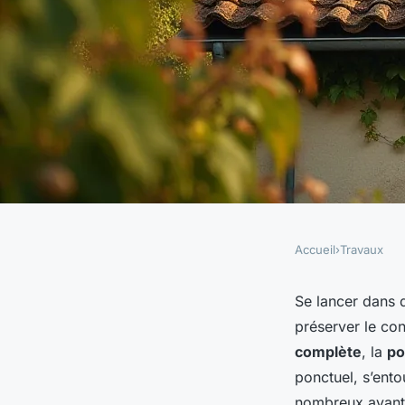
Accueil
›
Travaux
TRAVAUX
Couvreur à bourg-en
Se lancer dans
préserver le con
pour bien choisir et
complète
, la
po
ponctuel, s’ento
nombreux avanta