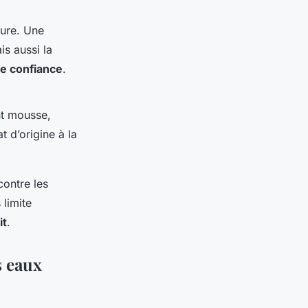
ture. Une
is aussi la
e confiance
.
t mousse,
 d’origine à la
ontre les
limite
it
.
s eaux