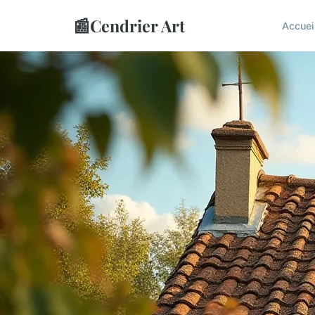
📰
Cendrier Art
Accuei