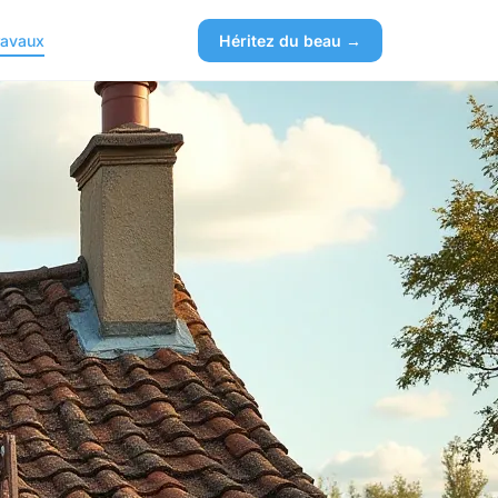
ravaux
Héritez du beau →