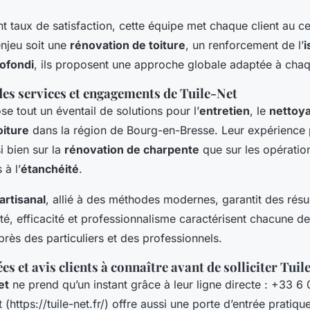
t taux de satisfaction, cette équipe met chaque client au c
’enjeu soit une
rénovation de toiture
, un renforcement de l’
i
ofondi
, ils proposent une approche globale adaptée à cha
des services et engagements de Tuile-Net
e tout un éventail de solutions pour l’
entretien
, le
nettoy
oiture
dans la région de Bourg-en-Bresse. Leur expérience
i bien sur la
rénovation de charpente
que sur les opération
 à l’
étanchéité
.
artisanal
, allié à des méthodes modernes, garantit des résul
té, efficacité et professionnalisme caractérisent chacune de
près des particuliers et des professionnels.
s et avis clients à connaître avant de solliciter Tuil
et
ne prend qu’un instant grâce à leur ligne directe : +33 6
t (https://tuile-net.fr/) offre aussi une porte d’entrée pratiq