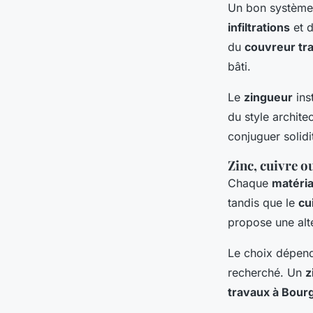
Un bon systèm
infiltrations
et d
du
couvreur tra
bâti.
Le
zingueur
ins
du style archite
conjuguer solidi
Zinc, cuivre o
Chaque
matéri
tandis que le
cu
propose une alt
Le choix dépend
recherché. Un
z
travaux à Bour