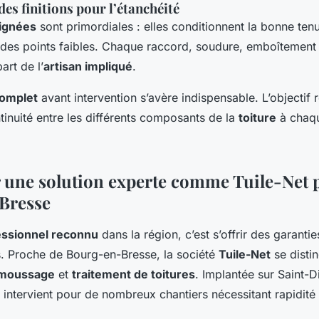
es finitions pour l’étanchéité
oignées
sont primordiales : elles conditionnent la bonne ten
n des points faibles. Chaque raccord, soudure, emboîtement 
art de l’
artisan impliqué
.
complet
avant intervention s’avère indispensable. L’objectif 
tinuité entre les différents composants de la
toiture
à chaqu
 une solution experte comme Tuile-Net 
Bresse
essionnel reconnu
dans la région, c’est s’offrir des garantie
. Proche de Bourg-en-Bresse, la société
Tuile-Net
se disti
moussage
et
traitement de toitures
. Implantée sur Saint-D
 intervient pour de nombreux chantiers nécessitant rapidité 