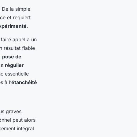
 De la simple
ce et requiert
expérimenté
.
faire appel à un
n résultat fiable
a
pose de
en régulier
c essentielle
s à l’
étanchéité
us graves,
onnel peut alors
ement intégral