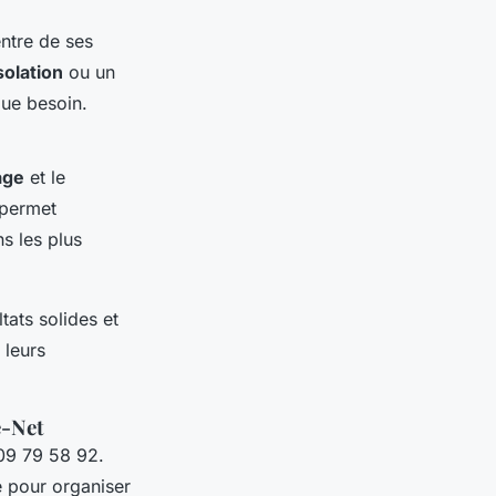
entre de ses
solation
ou un
que besoin.
age
et le
 permet
s les plus
tats solides et
 leurs
e-Net
 09 79 58 92.
ue pour organiser