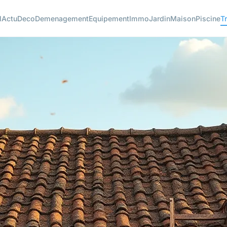
l
Actu
Deco
Demenagement
Equipement
Immo
Jardin
Maison
Piscine
T