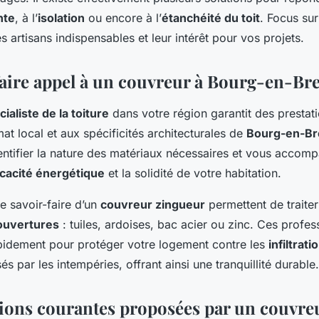
nte
, à l’
isolation
ou encore à l’
étanchéité du toit
. Focus sur
 artisans indispensables et leur intérêt pour vos projets.
aire appel à un couvreur à Bourg-en-Bre
cialiste de la toiture
dans votre région garantit des prestat
at local et aux spécificités architecturales de
Bourg-en-Br
entifier la nature des matériaux nécessaires et vous accom
icacité énergétique
et la solidité de votre habitation.
le savoir-faire d’un
couvreur zingueur
permettent de traite
ouvertures
: tuiles, ardoises, bac acier ou zinc. Ces profes
apidement pour protéger votre logement contre les
infiltrati
par les intempéries, offrant ainsi une tranquillité durable.
tions courantes proposées par un couvre