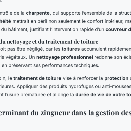
n.
ontrôle de la
charpente
, qui supporte l’ensemble de la struc
héité
mettrait en péril non seulement le confort intérieur, ma
du bâtiment, justifiant l’intervention rapide d’un
couvreur d
u nettoyage et du traitement de toiture
oit pas être négligé, car les
toitures
accumulent rapidemen
bris végétaux. Un
nettoyage professionnel
redonne son éclat
 en préservant ses performances techniques.
oin, le
traitement de toiture
vise à renforcer la
protection
c
rieures. Appliquer des produits hydrofuges ou anti-mousses 
t l’usure prématurée et allonge la
durée de vie de votre to
terminant du zingueur dans la gestion de