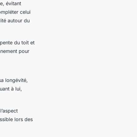
e, évitant
ompléter celui
dité autour du
ente du toit et
ronnement pour
sa longévité,
uant à lui,
l’aspect
ssible lors des