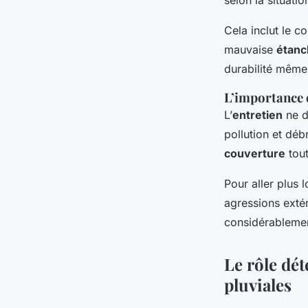
selon la situatio
Cela inclut le c
mauvaise
étanc
durabilité même 
L’importance d
L’
entretien
ne d
pollution et dé
couverture
tout
Pour aller plus l
agressions exté
considérablemen
Le rôle dé
pluviales