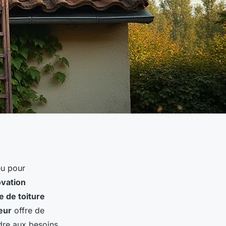
eu pour
vation
 de toiture
eur
offre de
dre aux besoins