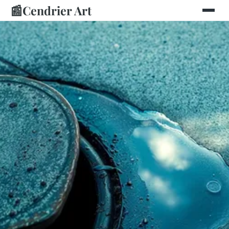
📰
Cendrier Art