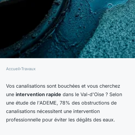
Accueil
›
Travaux
TRAVAUX
Débouchage canalisation Val
Vos canalisations sont bouchées et vous cherchez
une
intervention rapide
dans le Val-d'Oise ? Selon
d'Oise (95) : intervention 7j/7
une étude de l'ADEME, 78% des obstructions de
canalisations nécessitent une intervention
Margot
•
26 novembre 2025
•
7 min de lecture
professionnelle pour éviter les dégâts des eaux.