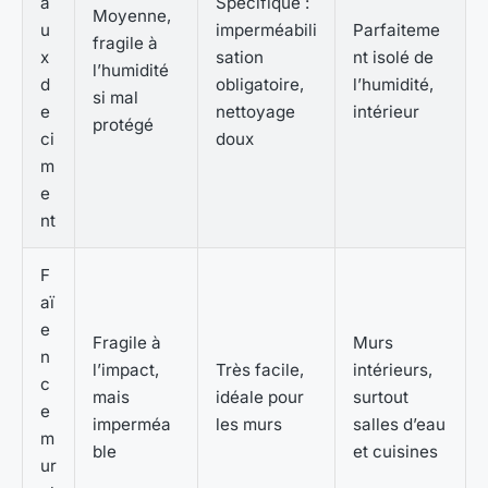
a
Spécifique :
Moyenne,
u
imperméabili
Parfaiteme
fragile à
x
sation
nt isolé de
l’humidité
d
obligatoire,
l’humidité,
si mal
e
nettoyage
intérieur
protégé
ci
doux
m
e
nt
F
aï
e
Fragile à
Murs
n
l’impact,
Très facile,
intérieurs,
c
mais
idéale pour
surtout
e
imperméa
les murs
salles d’eau
m
ble
et cuisines
ur