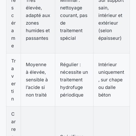
rè
Très
Minimal :
Sur support
s
élevée,
nettoyage
sain,
c
adapté aux
courant, pas
intérieur et
ér
zones
de
extérieur
a
humides et
traitement
(selon
m
passantes
spécial
épaisseur)
e
Tr
Moyenne
Régulier :
Intérieur
a
à élevée,
nécessite un
uniquement
v
sensible à
traitement
, sur chape
er
l’acide si
hydrofuge
ou dalle
ti
non traité
périodique
béton
n
C
ar
re