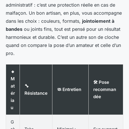
administratif : c’est une protection réelle en cas de
malfaçon. Un bon artisan, en plus, vous accompagne
dans les choix : couleurs, formats,
jointoiement à
bandes
ou joints fins, tout est pensé pour un résultat
harmonieux et durable. C’est un autre son de cloche
quand on compare la pose d’un amateur et celle d’un
pro.
🔹
M
🛠️ Pose
at
🔧
🧼 Entretien
recomman
ér
Résistance
dée
ia
u
G