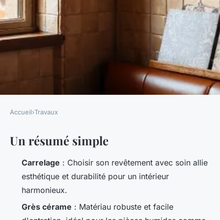
Accueil
›
Travaux
TRAVAUX
Un résumé simple
Inspirez-vous des tendances
de carrelage à Clermont-
Carrelage
: Choisir son revêtement avec soin allie
Ferrand
esthétique et durabilité pour un intérieur
harmonieux.
Auberte
•
20/04/2026 19:24
•
10 min de lecture
Grès cérame
: Matériau robuste et facile