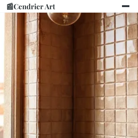
📰
Cendrier Art