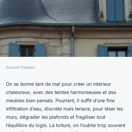
Accueil
›
Travaux
TRAVAUX
Votre couvreur à Calais pour
On se donne tant de mal pour créer un intérieur
chaleureux, avec des teintes harmonieuses et des
des services inattendus en
meubles bien pensés. Pourtant, il suffit d’une fine
toiture
infiltration d’eau, discrète mais tenace, pour léser les
murs, dégrader les plafonds et fragiliser tout
Auberte
•
02/06/2026 14:49
•
13 min de lecture
l’équilibre du logis. La toiture, on l’oublie trop souvent