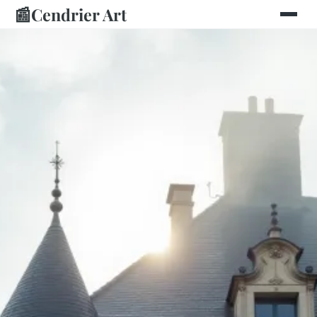
📰
Cendrier Art