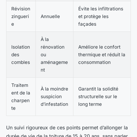
Révision
Évite les infiltrations
zingueri
Annuelle
et protège les
e
façades
À la
Isolation
rénovation
Améliore le confort
des
ou
thermique et réduit la
combles
aménageme
consommation
nt
Traitem
À la moindre
Garantit la solidité
ent de la
suspicion
structurelle sur le
charpen
d’infestation
long terme
te
Un suivi rigoureux de ces points permet d’allonger la
durée de vie de la toiture de 15 à 20 ans, sans parler