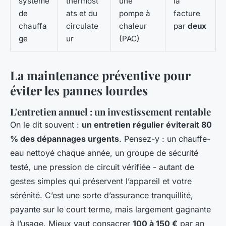
système
thermost
une
la
de
ats et du
pompe à
facture
chauffa
circulate
chaleur
par
deux
ge
ur
(PAC)
La maintenance préventive pour
éviter les pannes lourdes
L'entretien annuel : un investissement rentable
On le dit souvent :
un entretien régulier éviterait 80
% des dépannages urgents
. Pensez-y : un chauffe-
eau nettoyé chaque année, un groupe de sécurité
testé, une pression de circuit vérifiée - autant de
gestes simples qui préservent l’appareil et votre
sérénité. C’est une sorte d’assurance tranquillité,
payante sur le court terme, mais largement gagnante
à l’usage. Mieux vaut consacrer
100 à 150 €
par an