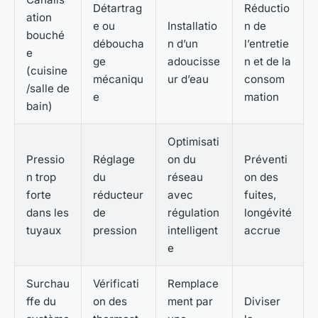
Détartrag
Réductio
ation
e ou
Installatio
n de
bouché
déboucha
n d’un
l’entretie
e
ge
adoucisse
n et de la
(cuisine
mécaniqu
ur d’eau
consom
/salle de
e
mation
bain)
Optimisati
Pressio
Réglage
on du
Préventi
n trop
du
réseau
on des
forte
réducteur
avec
fuites,
dans les
de
régulation
longévité
tuyaux
pression
intelligent
accrue
e
Surchau
Vérificati
Remplace
ffe du
on des
ment par
Diviser