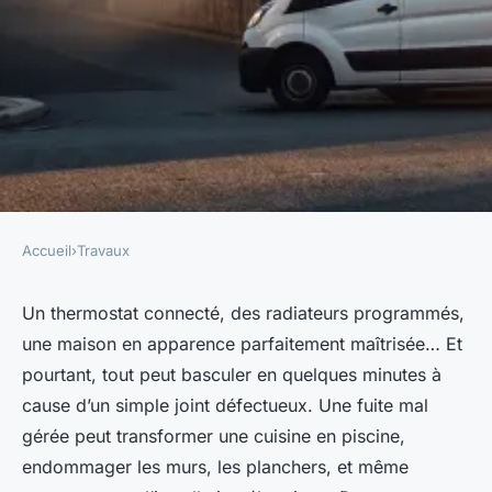
Accueil
›
Travaux
TRAVAUX
Les meilleurs plombiers
Un thermostat connecté, des radiateurs programmés,
une maison en apparence parfaitement maîtrisée… Et
d'Ancenis pour des services
pourtant, tout peut basculer en quelques minutes à
d'urgence
cause d’un simple joint défectueux. Une fuite mal
gérée peut transformer une cuisine en piscine,
Auberte
•
26/05/2026 13:25
•
9 min de lecture
endommager les murs, les planchers, et même