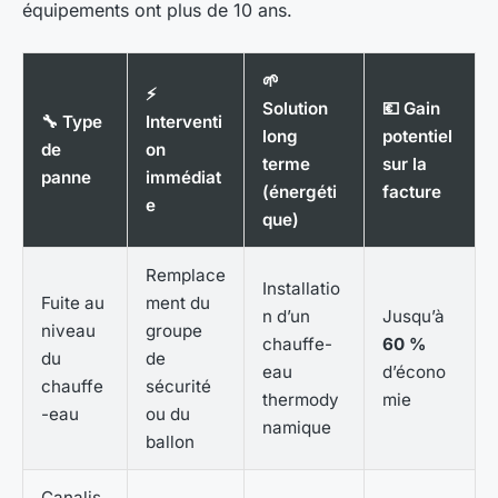
équipements ont plus de 10 ans.
🌱
⚡
Solution
💶 Gain
🔧 Type
Interventi
long
potentiel
de
on
terme
sur la
panne
immédiat
(énergéti
facture
e
que)
Remplace
Installatio
Fuite au
ment du
n d’un
Jusqu’à
niveau
groupe
chauffe-
60 %
du
de
eau
d’écono
chauffe
sécurité
thermody
mie
-eau
ou du
namique
ballon
Canalis